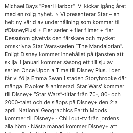
Michael Bays "Pearl Harbor" Vi kickar igång året
med en rolig nyhet. ⭐️ Vi presenterar Star – en
helt ny värld av underhållning som kommer till
#DisneyPlus! + Fler serier + fler filmer + fler
Dessutom givetvis den färskare och mycket
omskrivna Star Wars-serien ”The Mandalorian”.
Enligt Disney kommer innehållet på tjänsten att
skilja I januari kommer säsong ett till sju av
serien Once Upon a Time till Disney Plus. I den
får vi följa Emma Swan i staden Storybrooke där
många Ewoker & animerad 'Star Wars' kommer
till Disney+ “Star Wars”-titlar från 70-, 80- och
2000-talet och de släpps på Disney+ den 2:a
april. National Geographics Earth Moods
kommer till Disney+ · Chill out-tv från jordens
alla hörn · Nästa månad kommer Disney+ att