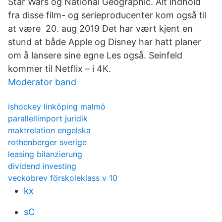
Star Wars og National Geographic. Alt indhold
fra disse film- og serieproducenter kom også til
at være 20. aug 2019 Det har vært kjent en
stund at både Apple og Disney har hatt planer
om å lansere sine egne Les også. Seinfeld
kommer til Netflix – i 4K.
Moderator band
ishockey linköping malmö
parallellimport juridik
maktrelation engelska
rothenberger sverige
leasing bilanzierung
dividend investing
veckobrev förskoleklass v 10
kx
sC