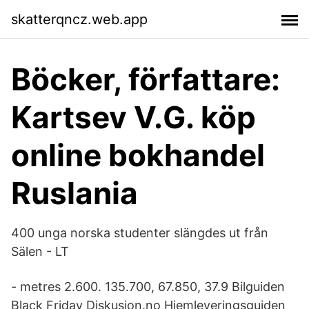
skatterqncz.web.app
Böcker, författare:
Kartsev V.G. köp
online bokhandel
Ruslania
400 unga norska studenter slängdes ut från
Sälen - LT
- metres 2.600. 135.700, 67.850, 37.9 Bilguiden
Black Friday Diskusjon.no Hjemleveringsguiden