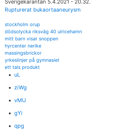
Sverigekarantän 5.4.2021 - 20.32.
Rupturerat bukaortaaneurysm
stockholm orup
dödsolycka riksväg 40 ulricehamn
mitt barn visar snoppen
hyrcenter nerike
massingsbrickor
yrkeslinjer på gymnasiet
ett tals produkt
uL
ziWg
vMU
gYi
qpg