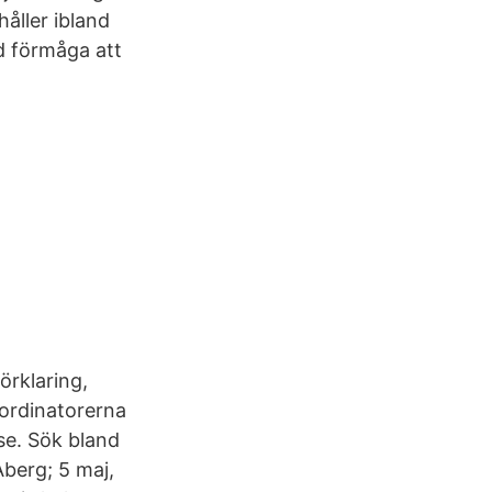
åller ibland
d förmåga att
örklaring,
oordinatorerna
se. Sök bland
berg; 5 maj,