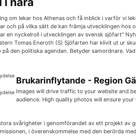
 i nära
ng om lekar hos Athenas och få inblick i varför vi leke
ar och på vilka sätt de kan främja utvecklingen hos o
har en nyckelroll i utvecklingen av svensk sjöfart" N
istern Tomas Eneroth (S) Sjöfarten har klivit ut ur s
 på den politiska agendan. Betyder samordnare. Vad
Brukarinflytande - Region G
Images will drive traffic to your website and 
audience. High quality photos will ensure your 
tora svårigheter i genomförandet av ett projekt av
ommissionen, i överenskommelse med den berörda med