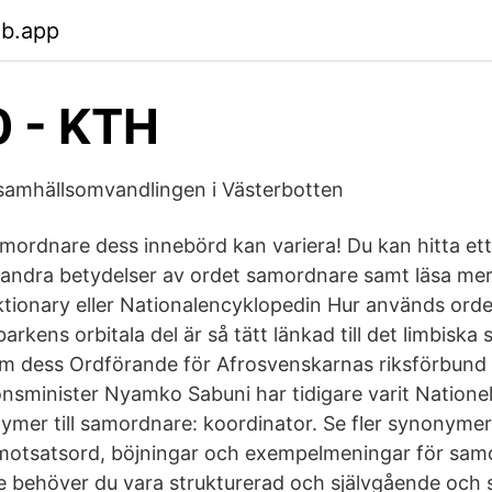
eb.app
0 - KTH
samhällsomvandlingen i Västerbotten
mordnare dess innebörd kan variera! Du kan hitta ett
andra betydelser av ordet samordnare samt läsa m
ktionary eller Nationalencyklopedin Hur används or
arkens orbitala del är så tätt länkad till det limbiska
m dess Ordförande för Afrosvenskarnas riksförbund 
ionsminister Nyamko Sabuni har tidigare varit Natione
ymer till samordnare: koordinator. Se fler synonyme
motsatsord, böjningar och exempelmeningar för sam
behöver du vara strukturerad och självgående och s