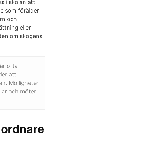
s i skolan att
de som förälder
rn och
ttning eller
nheten om skogens
är ofta
er att
an. Möjligheter
lar och möter
mordnare