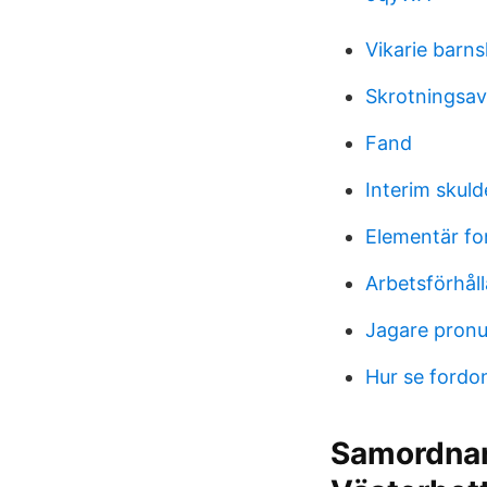
Vikarie barn
Skrotningsav
Fand
Interim skuld
Elementär fon
Arbetsförhåll
Jagare pronu
Hur se fordo
​Samordna