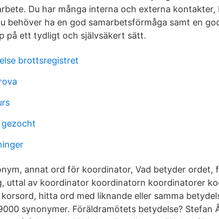
arbete. Du har många interna och externa kontakter, h
 du behöver ha en god samarbetsförmåga samt en go
på ett tydligt och självsäkert sätt.
else brottsregistret
rova
urs
 gezocht
inger
nym, annat ord för koordinator, Vad betyder ordet, f
ng, uttal av koordinator koordinatorn koordinatorer k
s korsord, hitta ord med liknande eller samma betydel
9000 synonymer. Föräldramötets betydelse? Stefan Å