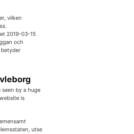
r, vilken
ss.
yhet 2019-03-15
kuggan och
 betyder
ävleborg
be seen by a huge
website is
 gemensamt
lemsstaten, utse