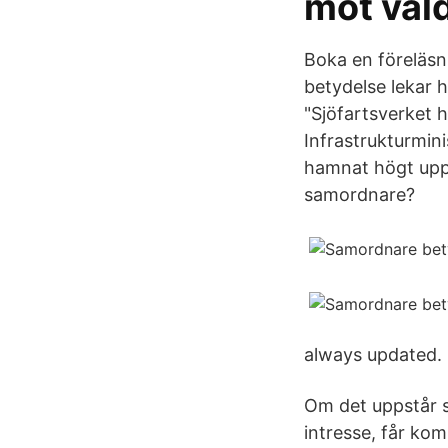
mot våld
Boka en föreläsni
betydelse lekar h
"Sjöfartsverket 
Infrastrukturmin
hamnat högt upp
samordnare?
always updated.
Om det uppstår s
intresse, får k