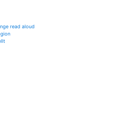
ange read aloud
igion
llt