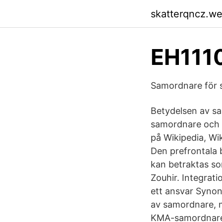
skatterqncz.w
EH111
​Samordnare för 
Betydelsen av sa
samordnare och 
på Wikipedia, Wi
Den prefrontala b
kan betraktas so
Zouhir. Integrat
ett ansvar Synon
av samordnare, 
KMA-samordnare 