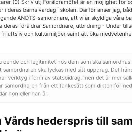
er (0) Skriv ut; Föräldramötet är en möjlighet för os
ar i deras barns vardag i skolan. Därför anser jag, bå
gande ANDTS-samordnare, att vi är skyldiga våra ba
 deras föräldrar Samordnare, utbildning - Under tillsä
ar. friluftsliv och kulturmiljöer samt att öka medvete
örtroende och legitimitet hos dem som ska samordnas 
t samordnaren ska lyckas med sitt uppdrag. Det händ
r verktyg i form av statsbidrag, men det är mer säll
r samordnaren från ett tankesätt som dikten förmed
är hon eller han är.
 Vårds hederspris till sa