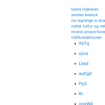
bästa mäklaren
smides bestick
ms lagrange is str
indisk kultur og rel
inverst proportione
trafikredaktionen
XbTq
uzos
Lbsd
auDgX
PyG
Rr
oqyWA