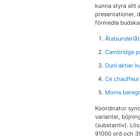
kunna styra sitt 
presentationer,
förmedla budskap 
Åtalsunderlåt
Cambridge p
Duni aktier k
Ce chauffeur
Moms beregn
Koordinator syno
varianter, böjni
(substantiv). Lö
91000 ord och 3