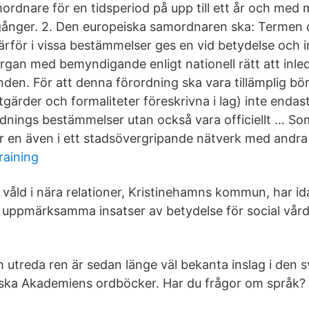
rdnare för en tidsperiod på upp till ett år och med mö
gånger. 2. Den europeiska samordnaren ska: Termen 
ärför i vissa bestämmelser ges en vid betydelse och 
organ med bemyndigande enligt nationell rätt att inle
nden. För att denna förordning ska vara tillämplig bö
tgärder och formaliteter föreskrivna i lag) inte end
nings bestämmelser utan också vara officiellt … So
 en även i ett stadsövergripande nätverk med andr
raining
åld i nära relationer, ​Kristinehamns kommun, har i
t uppmärksamma insatser av betydelse för social vå
utreda­ ren är sedan länge väl bekanta inslag i den s
nska Akademiens ordböcker. Har du frågor om språk?