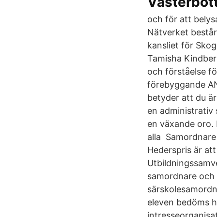
Västerbot
och för att bely
Nätverket bestå
kansliet för Sko
Tamisha Kindber
och förståelse f
förebyggande AN
betyder att du är
en administrativ 
en växande oro. 
alla Samordnare 
Hederspris är at
Utbildningssamve
samordnare och 
särskolesamordn
eleven bedöms ha
intresseorganisa