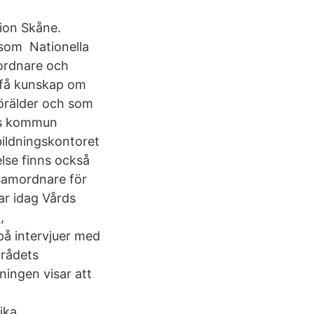
ion Skåne.
som Nationella
mordnare och
 få kunskap om
förälder och som
gs kommun
tbildningskontoret
else finns också
 samordnare för
ar idag Vårds
d,
på intervjuer med
mrådets
ingen visar att
ika