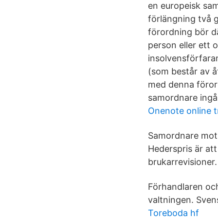
en europeisk samo
förlängning två 
förordning bör d
person eller ett 
insolvensförfara
(som består av å
med denna förord
samordnare ingår
Onenote online t
Samordnare mot v
Hederspris är at
brukarrevisioner.
Förhandlaren och 
valtningen. Sve
Toreboda hf