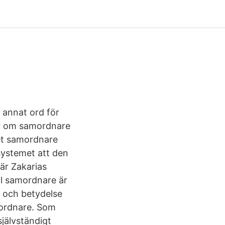
 annat ord för
er om samordnare
det samordnare
 systemet att den
är Zakarias
ll samordnare är
r och betydelse
ordnare. Som
jälvständigt