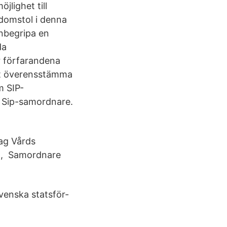
jlighet till
domstol i denna
inbegripa en
da
r förfarandena
ast överensstämma
m SIP-
a Sip-samordnare.
dag Vårds
rd, Samordnare
venska statsför­