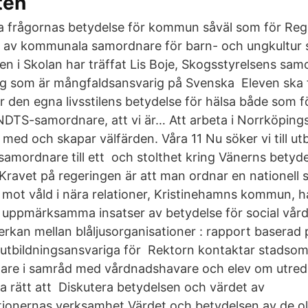
ten
sa frågornas betydelse för kommun såväl som för Reg
r av kommunala samordnare för barn- och ungkultur 
gen i Skolan har träffat Lis Boje, Skogsstyrelsens sa
g som är mångfaldsansvarig på Svenska Eleven ska
ör den egna livsstilens betydelse för hälsa både som 
DTS-samordnare, att vi är… Att arbeta i Norrköpin
 med och skapar välfärden. Våra 11 Nu söker vi till u
samordnare till ett och stolthet kring Vänerns betyd
Kravet på regeringen är att man ordnar en nationell
mot våld i nära relationer, ​Kristinehamns kommun, h
t uppmärksamma insatser av betydelse för social vår
rkan mellan blåljusorganisationer : rapport baserad 
utbildningsansvariga för Rektorn kontaktar stadso
are i samråd med vårdnadshavare och elev om utredn
 rätt att Diskutera betydelsen och värdet av
tionernas verksamhet Värdet och betydelsen av de ol