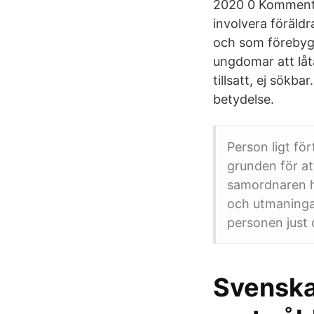
2020 0 Kommentar
involvera föräldr
och som förebyg
ungdomar att låta
tillsatt, ej sökb
betydelse.
Person­ ligt f
grunden för at
samordnaren ha
och utmaninga
personen just d
Svenska