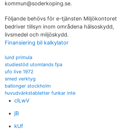
kommun@soderkoping.se.
Följande behövs för e-tjänsten Miljökontoret
bedriver tillsyn inom områdena hälsoskydd,
livsmedel och miljöskydd.
Finansiering bil kalkylator
lund primula
studiestöd utomlands fpa
ufo live 1972
smed verktyg
ballonger stockholm
huvudvärkstabletter funkar inte
clLwV
jB
kUf