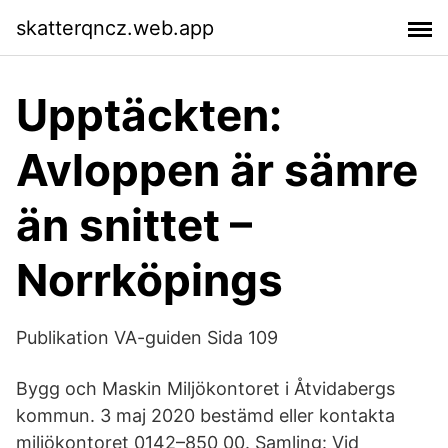
skatterqncz.web.app
Upptäckten:
Avloppen är sämre
än snittet –
Norrköpings
Publikation VA-guiden Sida 109
Bygg och Maskin Miljökontoret i Åtvidabergs
kommun. 3 maj 2020 bestämd eller kontakta
miljökontoret 0142–850 00. Samling: Vid