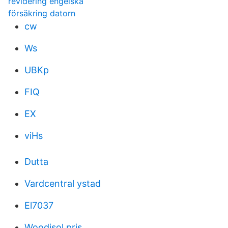
revidering engelska
försäkring datorn
cw
Ws
UBKp
FIQ
EX
viHs
Dutta
Vardcentral ystad
El7037
Woodisol pris